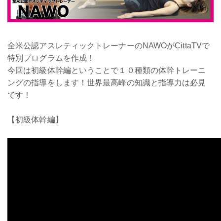
全米公認アスレティックトレーナーのNAWOがCittaTVで
特別プログラムを作成！
今回は初級体幹編ということで１０種類の体幹トレーニ
ングの指導をします！世界最高峰の知識と指導力は必見
です！
【初級体幹編】