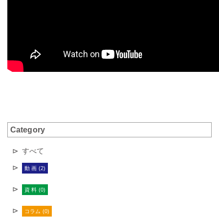
Category
すべて
動 画 (2)
資 料 (0)
コラム (0)