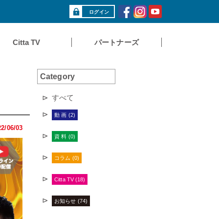
ログイン
Citta TV
パートナーズ
Category
すべて
動 画 (2)
22/06/03
資 料 (0)
コラム (0)
Citta TV (18)
お知らせ (74)