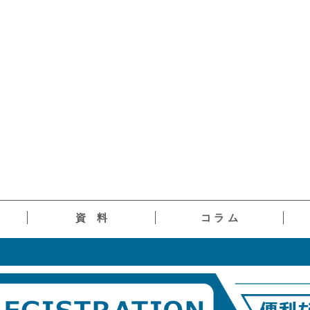
資 料
コ ラ ム