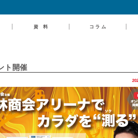
資 料
コ ラ ム
ント開催
20