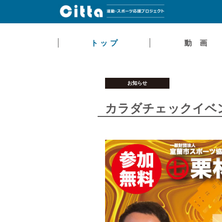
ト ッ プ
動 画
お知らせ
カラダチェックイベ