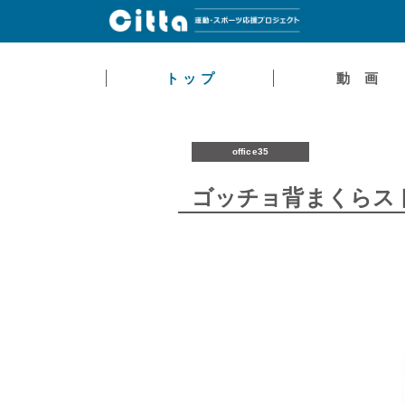
ト ッ プ
動 画
office35
ゴッチョ背まくらス