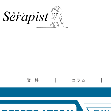
資 料
コ ラ ム