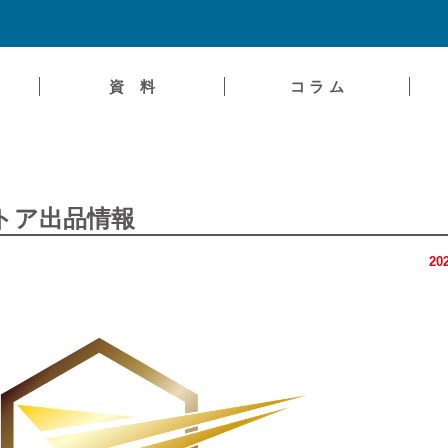
資 料
コ ラ ム
トア出品情報
20