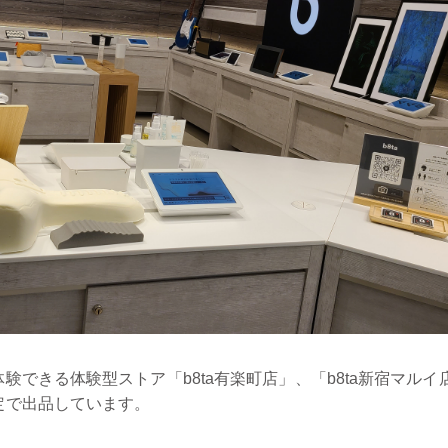
験できる体験型ストア「b8ta有楽町店」、「b8ta新宿マルイ
定で出品しています。