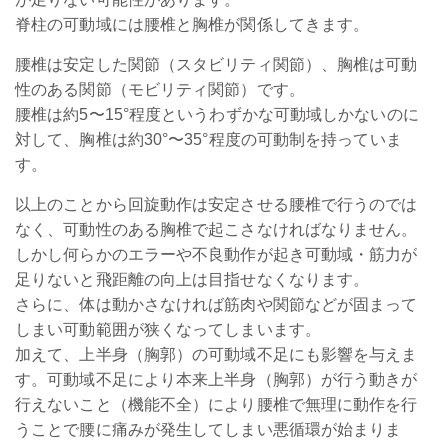
脊柱の可動域には腰椎と胸椎が関係してきます。
腰椎は安定した関節（スタビリティ関節）、胸椎は可動
性のある関節（モビリティ関節）です。
腰椎は約5〜15°程度というわずかな可動域しかないのに
対して、胸椎は約30°〜35°程度の可動制を持っていま
す。
以上のことから回旋動作は安定させる腰椎で行うのでは
なく、可動性のある胸椎で起こさなければなりません。
しかし何らかのエラーや不良動作が起き可動域・筋力が
足りないと飛距離の向上は目指せなくなります。
さらに、体は動かさなければ筋肉や関節などが固まって
しまい可動範囲が狭くなってしまいます。
加えて、上半身（胸郭）の可動域不足にも影響を与えま
す。可動域不足により本来上半身（胸郭）が行う動きが
行えないこと（機能不全）により腰椎で無理に動作を行
うことで腰に痛みが発生してしまい悪循環が始まりま