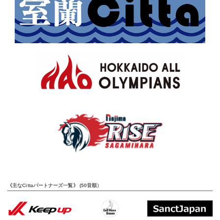
《主なCittaパートナーズ一覧》 (50音順）