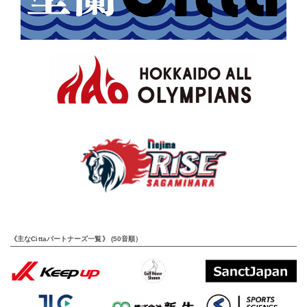
《主なCittaパートナーズ一覧》 (50音順）