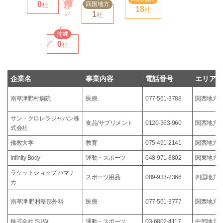
0
四国地方
社
18
社
1
社
沖縄
0
社
企業名
事業内容
電話番号
エリア
南草津野村病院
医療
077-561-3788
関西地方
サン・クロレラジャパン株
食品/サプリメント
0120-363-960
関西地方
式会社
佛教大学
教育
075-491-2141
関西地方
Infinity Body
運動・スポーツ
048-971-8802
関東地方
ラケットショップ ハマナ
スポーツ用品
089-933-2366
四国地方
カ
南草津 野村整形外科
医療
077-561-3777
関西地方
株式会社 SUW
運動・スポーツ
03-6802-4117
中部地方