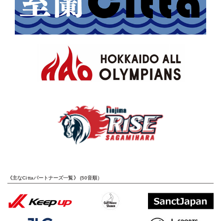
《主なCittaパートナーズ一覧》 (50音順）