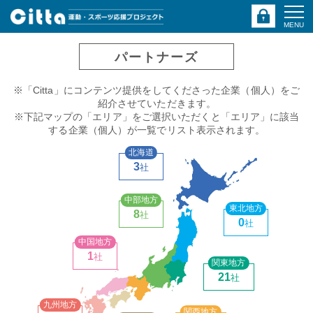
MENU
パートナーズ
※「Citta」にコンテンツ提供をしてくださった企業（個人）をご
紹介させていただきます。
※下記マップの「エリア」をご選択いただくと「エリア」に該当
する企業（個人）が一覧でリスト表示されます。
北海道
3
社
中部地方
東北地方
8
社
0
社
中国地方
1
社
関東地方
21
社
九州地方
関西地方